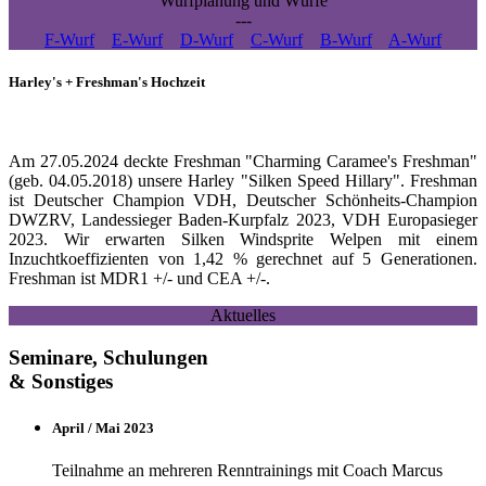
Wurfplanung und Würfe
---
F-Wurf
E-Wurf
D-Wurf
C-Wurf
B-Wurf
A-Wurf
Harley's + Freshman's Hochzeit
Am 27.05.2024 deckte Freshman "Charming Caramee's Freshman"
(geb. 04.05.2018) unsere Harley "Silken Speed Hillary". Freshman
ist Deutscher Champion VDH, Deutscher Schönheits-Champion
DWZRV, Landessieger Baden-Kurpfalz 2023, VDH Europasieger
2023. Wir erwarten Silken Windsprite Welpen mit einem
Inzuchtkoeffizienten von 1,42 % gerechnet auf 5 Generationen.
Freshman ist MDR1 +/- und CEA +/-.
Aktuelles
Seminare, Schulungen
& Sonstiges
April / Mai 2023
Teilnahme an mehreren Renntrainings mit Coach Marcus