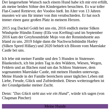
Der langersehnte Wunsch nach einem Hund habe ich mir erst erfüllt,
als meine beiden Söhne den Kindergarten besuchten. Es war toller
Flat-Coated Retriever, der Voodoo hieß. Im Alter von 13 Jahren
mussten wir uns für immer von ihm verabschieden. Er hat noch
immer einen ganz großen Platz in meinem Herzen.
2015 zog Dackel Goldi bei uns ein, 2016 endlich meine Silken
Windsprite Hündin Emmy (Elfa von Krefting) und im September
2016 kam der Greyhoundrüde Mojo von der Rennindustrie aus
Irland zu uns. 2019 folgte dann die Nachwuchshündin Harley
(Silken Speed Hillary) und 2020 behielt ich Bloom vom Mareslake
Castle bei uns.
Ich lebe mit meiner Familie und den 5 Hunden in Stutensee-
Blankenloch, ich bin jeden Tag in den Wäldern, Wiesen, Wegen,
Feldern und an Bächen rund um das Schloss Stutensee, dem
sogenannten Mareslake Castle, mit meinen Hunden unterwegs.
Meine Hunde in der Familie bereichern unser tägliches Leben mit
Liebe, Freude, Glück und Zufriedenheit. Dieses weiterzugeben ist
der Grundgedanke meiner Zucht.
Denn:
"Das Glück sieht aus wie ein Hund"
, würde ich sagen (von
Chapman Pincher)
Meine Hunde