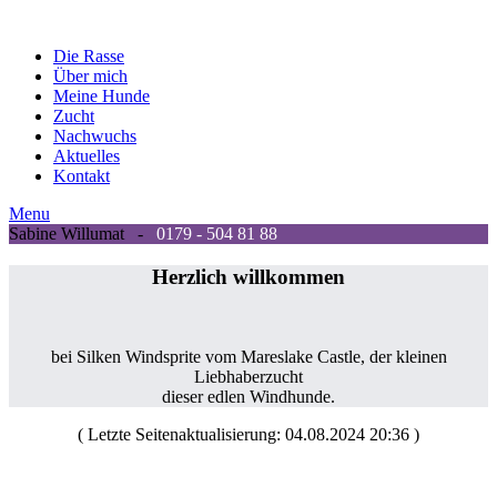
Die Rasse
Über mich
Meine Hunde
Zucht
Nachwuchs
Aktuelles
Kontakt
Menu
Sabine Willumat -
0179 - 504 81 88
Herzlich willkommen
bei Silken Windsprite vom Mareslake Castle, der kleinen
Liebhaberzucht
dieser edlen Windhunde.
( Letzte Seitenaktualisierung:
04.08.2024 20:36
)